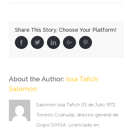
Salomón
Issa
Tafich:
Share This Story, Choose Your Platform!
empresario
comprometido
Facebook
Twitter
Linkedin
Google+
Pinterest
con
la
Comarca
Lagunera
About the Author:
Issa Tafich
Salomon
Salomón Issa Tafich (13 de Julio 1972,
Torreón Coahuila), director general de
Grupo SIMSA. Licenciado en