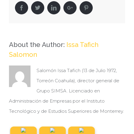
Unión
Facebook
Twitter
Linkedin
Google+
Pinterest
Laguna
avanzan
a
playoffs
About the Author:
Issa Tafich
Salomon
Salomón Issa Tafich (13 de Julio 1972,
Torreón Coahuila), director general de
Grupo SIMSA. Licenciado en
Administración de Empresas por el Instituto
Tecnológico y de Estudios Superiores de Monterrey.