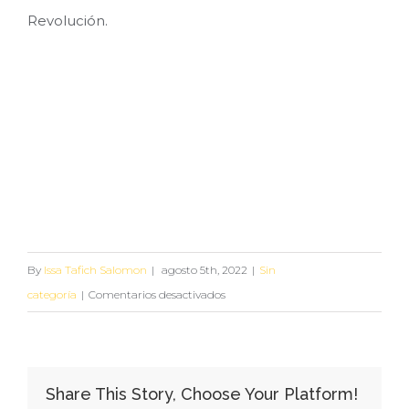
Revolución.
Nesim Issa Tafich
Nesim Issa Tafich
Nesim Issa Tafich
Nesim Issa Tafich
By
Issa Tafich Salomon
|
agosto 5th, 2022
|
Sin
en
categoría
|
Comentarios desactivados
¡Ya
están
dentro!:
Share This Story, Choose Your Platform!
Algodoneros