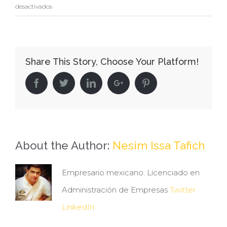
en
desactivados
Grupo
SIMSA
al
Share This Story, Choose Your Platform!
beneficio
de
Facebook
Twitter
Linkedin
Google+
Pinterest
la
ciudadanía
About the Author:
Nesim Issa Tafich
Empresario mexicano. Licenciado en
Administración de Empresas
Twitter
LinkedIn