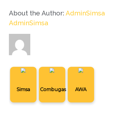
About the Author:
AdminSimsa
AdminSimsa
Simsa
Combugas
AWA