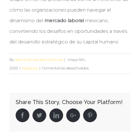
cómo las organizaciones pueden navegar el
dinamismo del
mercado laboral
mexicano,
convirtiendo los desafíos en oportunidades a través
del desarrollo estratégico de su capital humano
.
By
AdminSimsa AdminSimsa
|
mayo 5th,
en
2025
|
Negocios
|
Comentarios desactivados
El
dinamismo
del
Share This Story, Choose Your Platform!
mercado
laboral
Facebook
Twitter
Linkedin
Google+
Pinterest
mexicano