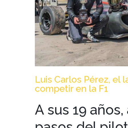
Luis Carlos Pérez, el
competir en la F1
A sus 19 años, 
pasos del pil