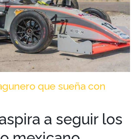
 lagunero que sueña con
aspira a seguir los
oto mexicano