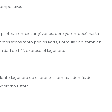
competitivas.
s pilotos si empiezan jóvenes, pero yo, empecé hasta
amos serios tanto por los karts, Fórmula Vee, también
unidad de F4”, expresó el lagunero.
alento lagunero de diferentes formas, además de
obierno Estatal.