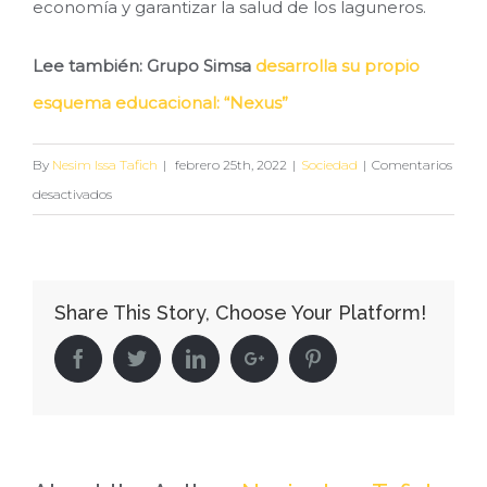
economía y garantizar la salud de los laguneros.
Lee también: Grupo Simsa
desarrolla su propio
esquema educacional: “Nexus”
By
Nesim Issa Tafich
|
febrero 25th, 2022
|
Sociedad
|
Comentarios
en
desactivados
Grupo
Simsa
ofrece
Share This Story, Choose Your Platform!
sus
instalaciones
Facebook
Twitter
Linkedin
Google+
Pinterest
para
la
aplicación
de
1,200