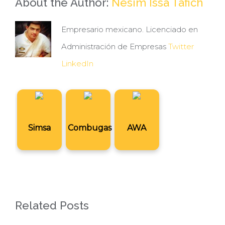
About the Author:
Nesim Issa Tafich
vacunas
Astrazeneca
Empresario mexicano. Licenciado en
Administración de Empresas
Twitter
LinkedIn
Simsa
Combugas
AWA
Related Posts