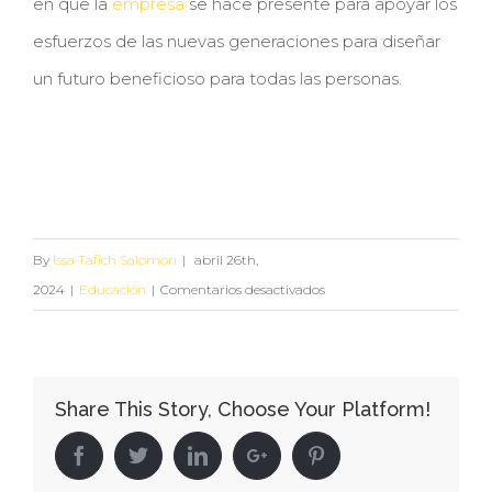
en que la
empresa
se hace presente para apoyar los
esfuerzos de las nuevas generaciones para diseñar
un futuro beneficioso para todas las personas.
By
Issa Tafich Salomon
|
abril 26th,
en
2024
|
Educación
|
Comentarios desactivados
Grupo
Simsa
contribuye
Share This Story, Choose Your Platform!
la
participación
Facebook
Twitter
Linkedin
Google+
Pinterest
de