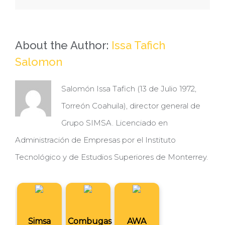
los
jóvenes
en
About the Author:
Issa Tafich
la
robótica
Salomon
Salomón Issa Tafich (13 de Julio 1972,
Torreón Coahuila), director general de
Grupo SIMSA. Licenciado en
Administración de Empresas por el Instituto
Tecnológico y de Estudios Superiores de Monterrey.
Simsa
Combugas
AWA